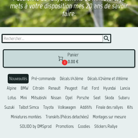
mets à votre disposition mes 20 ans de savoir
faire.
search
Panier

0.00 €
0
Nouveautés
Pré-commande
Décals 1/43ème
Décals 1/24ème et 1/18ème
Alpine
BMW
Citroën
Renault
Peugeot
Fiat
Ford
Hyundai
Lancia
Lotus
Mini
Mitsubishi
Nissan
Opel
Porsche
Seat
Skoda
Subaru
Suzuki
Talbot Simca
Toyota
Volkswagen
Additifs
Finale des rallyes
Kits
Miniatures montées
Transkits (Piéces detachées)
Montages sur mesure
SOLIDO by DMSprod
Promotions
Goodies
Stickers Rallye