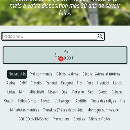
mets à votre disposition mes 20 ans de savoir
faire.
search
Panier

0.00 €
0
Nouveautés
Pré-commande
Décals 1/43ème
Décals 1/24ème et 1/18ème
Alpine
BMW
Citroën
Renault
Peugeot
Fiat
Ford
Hyundai
Lancia
Lotus
Mini
Mitsubishi
Nissan
Opel
Porsche
Seat
Skoda
Subaru
Suzuki
Talbot Simca
Toyota
Volkswagen
Additifs
Finale des rallyes
Kits
Miniatures montées
Transkits (Piéces detachées)
Montages sur mesure
SOLIDO by DMSprod
Promotions
Goodies
Stickers Rallye