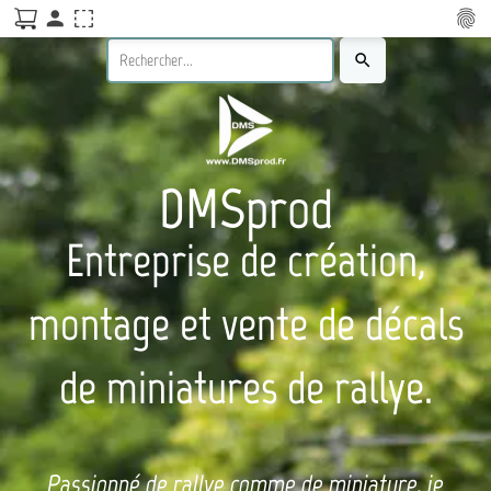
person
fingerprint
search
DMSprod
Entreprise de création,
montage et vente de décals
de miniatures de rallye.
Passionné de rallye comme de miniature, je