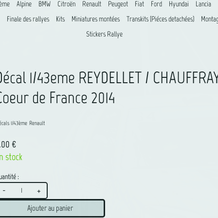
8ème
Alpine
BMW
Citroën
Renault
Peugeot
Fiat
Ford
Hyundai
Lancia
Finale des rallyes
Kits
Miniatures montées
Transkits (Piéces detachées)
Montag
Stickers Rallye
Décal 1/43eme REYDELLET / CHAUFFRAY
Coeur de France 2014
écals 1/43ème
Renault
1.00 €
n stock
antité :
-
+
Ajouter au panier