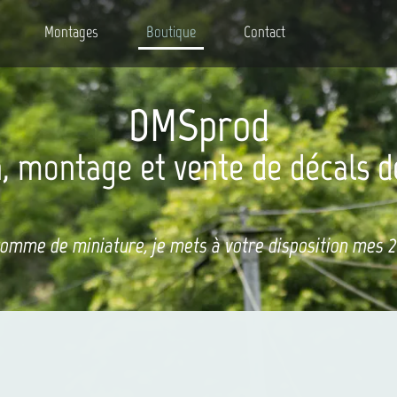
Montages
Boutique
Contact
DMSprod
, montage et vente de décals d
comme de miniature, je mets à votre disposition mes 20