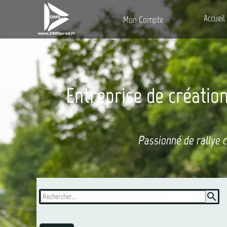
Accueil
Mon Compte
Entreprise de création
Passionné de rallye 
search