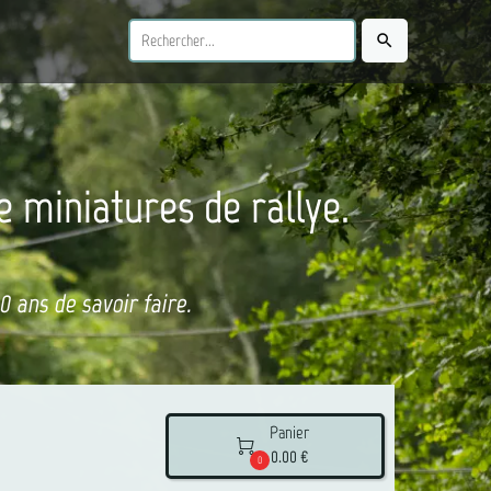
search
e miniatures de rallye.
 ans de savoir faire.
Panier

0.00 €
0