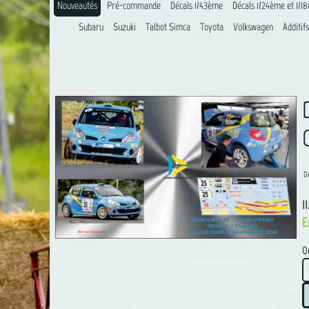
Nouveautés
Pré-commande
Décals 1/43ème
Décals 1/24ème et 1/1
Subaru
Suzuki
Talbot Simca
Toyota
Volkswagen
Additifs
D
1
E
Qu