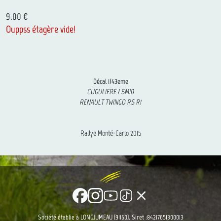
9.00 €
Ouppss étagère vide!
Décal 1/43eme
CUGULIERE / SMID
RENAULT TWINGO RS R1
Rallye Monté-Carlo 2015
clear
Société établie à LONGJUMEAU (91160), Siret :84217651300013