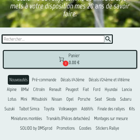
mets à votre disposition mes 20 ans de savoir
faire.
search
Panier

0.00 €
0
Nouveautés
Pré-commande
Décals 1/43ème
Décals 1/24ème et 1/18ème
Alpine
BMW
Citroën
Renault
Peugeot
Fiat
Ford
Hyundai
Lancia
Lotus
Mini
Mitsubishi
Nissan
Opel
Porsche
Seat
Skoda
Subaru
Suzuki
Talbot Simca
Toyota
Volkswagen
Additifs
Finale des rallyes
Kits
Miniatures montées
Transkits (Piéces detachées)
Montages sur mesure
SOLIDO by DMSprod
Promotions
Goodies
Stickers Rallye