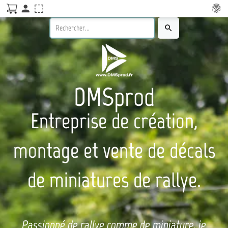
person
fingerprint
search
DMSprod
Entreprise de création,
montage et vente de décals
de miniatures de rallye.
Passionné de rallye comme de miniature, je