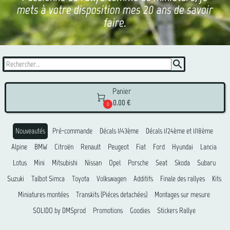
mets à votre disposition mes 20 ans de savoir
faire.
search
Panier

0.00 €
0
Nouveautés
Pré-commande
Décals 1/43ème
Décals 1/24ème et 1/18ème
Alpine
BMW
Citroën
Renault
Peugeot
Fiat
Ford
Hyundai
Lancia
Lotus
Mini
Mitsubishi
Nissan
Opel
Porsche
Seat
Skoda
Subaru
Suzuki
Talbot Simca
Toyota
Volkswagen
Additifs
Finale des rallyes
Kits
Miniatures montées
Transkits (Piéces detachées)
Montages sur mesure
SOLIDO by DMSprod
Promotions
Goodies
Stickers Rallye