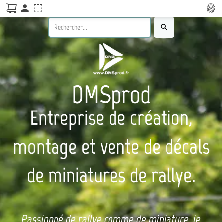
person
fingerprint
search
DMSprod
Entreprise de création,
montage et vente de décals
de miniatures de rallye.
Passionné de rallye comme de miniature, je