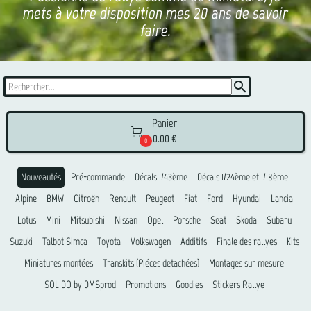
mets à votre disposition mes 20 ans de savoir
faire.
search
Panier

0.00 €
0
Nouveautés
Pré-commande
Décals 1/43ème
Décals 1/24ème et 1/18ème
Alpine
BMW
Citroën
Renault
Peugeot
Fiat
Ford
Hyundai
Lancia
Lotus
Mini
Mitsubishi
Nissan
Opel
Porsche
Seat
Skoda
Subaru
Suzuki
Talbot Simca
Toyota
Volkswagen
Additifs
Finale des rallyes
Kits
Miniatures montées
Transkits (Piéces detachées)
Montages sur mesure
SOLIDO by DMSprod
Promotions
Goodies
Stickers Rallye