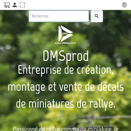
person
fingerprint
search
DMSprod
Entreprise de création,
montage et vente de décals
de miniatures de rallye.
Passionné de rallye comme de miniature, je