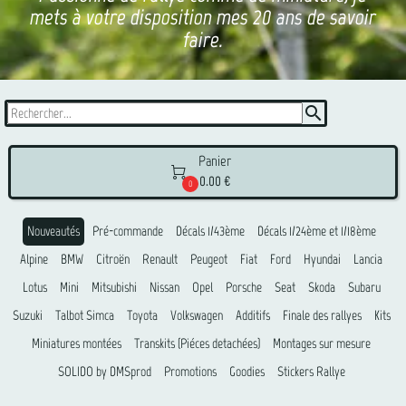
mets à votre disposition mes 20 ans de savoir
faire.
search
Panier

0.00 €
0
Nouveautés
Pré-commande
Décals 1/43ème
Décals 1/24ème et 1/18ème
Alpine
BMW
Citroën
Renault
Peugeot
Fiat
Ford
Hyundai
Lancia
Lotus
Mini
Mitsubishi
Nissan
Opel
Porsche
Seat
Skoda
Subaru
Suzuki
Talbot Simca
Toyota
Volkswagen
Additifs
Finale des rallyes
Kits
Miniatures montées
Transkits (Piéces detachées)
Montages sur mesure
SOLIDO by DMSprod
Promotions
Goodies
Stickers Rallye