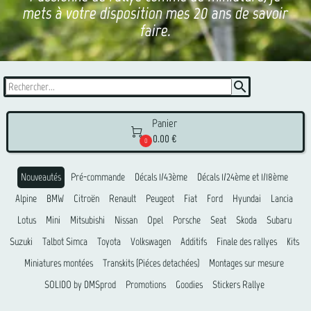
mets à votre disposition mes 20 ans de savoir
faire.
search
Panier

0.00 €
0
Nouveautés
Pré-commande
Décals 1/43ème
Décals 1/24ème et 1/18ème
Alpine
BMW
Citroën
Renault
Peugeot
Fiat
Ford
Hyundai
Lancia
Lotus
Mini
Mitsubishi
Nissan
Opel
Porsche
Seat
Skoda
Subaru
Suzuki
Talbot Simca
Toyota
Volkswagen
Additifs
Finale des rallyes
Kits
Miniatures montées
Transkits (Piéces detachées)
Montages sur mesure
SOLIDO by DMSprod
Promotions
Goodies
Stickers Rallye