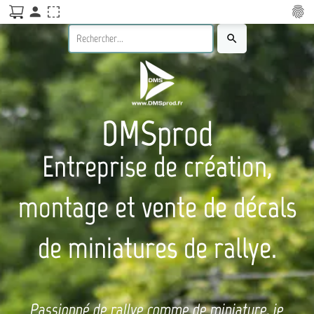
person
fingerprint
search
DMSprod
Entreprise de création,
montage et vente de décals
de miniatures de rallye.
Passionné de rallye comme de miniature, je