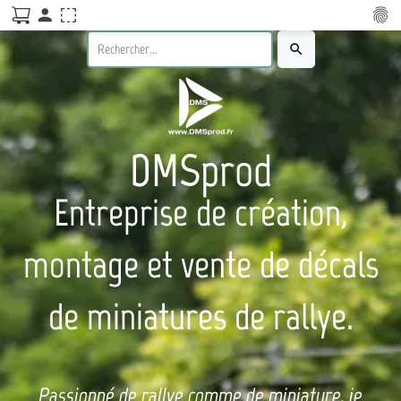
person
fingerprint
search
DMSprod
Entreprise de création,
montage et vente de décals
de miniatures de rallye.
Passionné de rallye comme de miniature, je