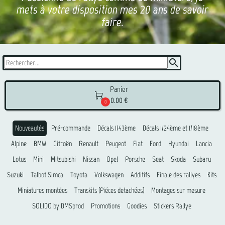
mets à votre disposition mes 20 ans de savoir
faire.
search
Panier

0.00 €
0
Nouveautés
Pré-commande
Décals 1/43ème
Décals 1/24ème et 1/18ème
Alpine
BMW
Citroën
Renault
Peugeot
Fiat
Ford
Hyundai
Lancia
Lotus
Mini
Mitsubishi
Nissan
Opel
Porsche
Seat
Skoda
Subaru
Suzuki
Talbot Simca
Toyota
Volkswagen
Additifs
Finale des rallyes
Kits
Miniatures montées
Transkits (Piéces detachées)
Montages sur mesure
SOLIDO by DMSprod
Promotions
Goodies
Stickers Rallye