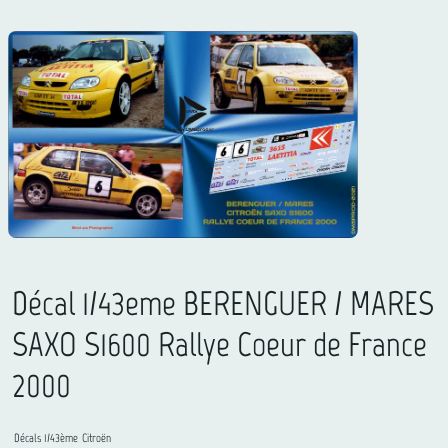
Décal 1/43eme BERENGUER / MARES
SAXO S1600 Rallye Coeur de France
2000
Décals 1/43ème
Citroën