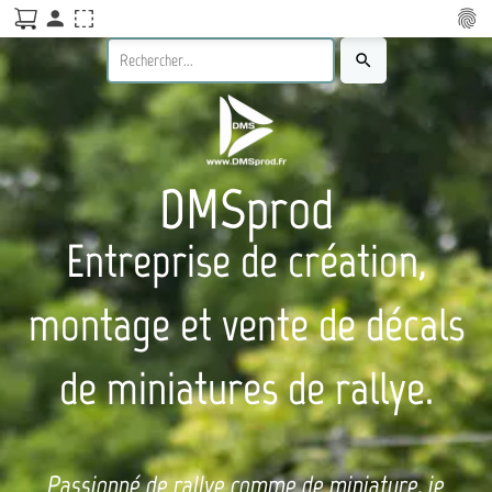
person
fingerprint
search
DMSprod
Entreprise de création,
montage et vente de décals
de miniatures de rallye.
Passionné de rallye comme de miniature, je