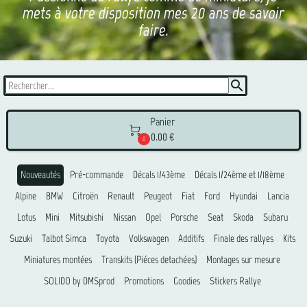
mets à votre disposition mes 20 ans de savoir
faire.
search
Panier

0.00 €
0
Nouveautés
Pré-commande
Décals 1/43ème
Décals 1/24ème et 1/18ème
Alpine
BMW
Citroën
Renault
Peugeot
Fiat
Ford
Hyundai
Lancia
Lotus
Mini
Mitsubishi
Nissan
Opel
Porsche
Seat
Skoda
Subaru
Suzuki
Talbot Simca
Toyota
Volkswagen
Additifs
Finale des rallyes
Kits
Miniatures montées
Transkits (Piéces detachées)
Montages sur mesure
SOLIDO by DMSprod
Promotions
Goodies
Stickers Rallye