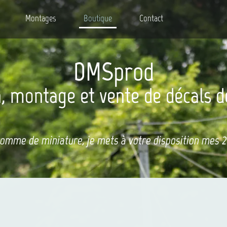
Montages
Boutique
Contact
DMSprod
, montage et vente de décals d
comme de miniature, je mets à votre disposition mes 20