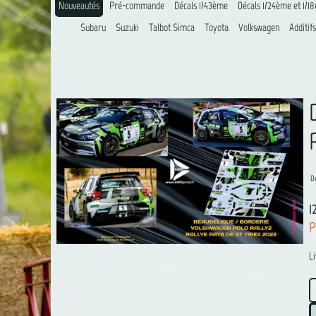
Nouveautés
Pré-commande
Décals 1/43ème
Décals 1/24ème et 1/1
Subaru
Suzuki
Talbot Simca
Toyota
Volkswagen
Additifs
D
1
P
L