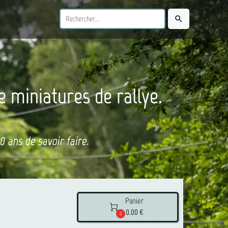
search
e miniatures de rallye.
 ans de savoir faire.
Panier

0.00 €
0