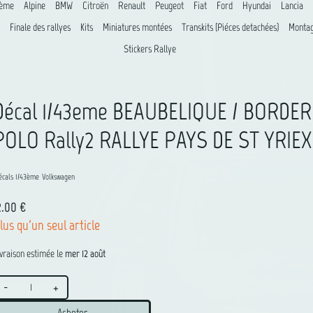
8ème
Alpine
BMW
Citroën
Renault
Peugeot
Fiat
Ford
Hyundai
Lancia
Finale des rallyes
Kits
Miniatures montées
Transkits (Piéces detachées)
Montag
Stickers Rallye
Décal 1/43eme BEAUBELIQUE / BORDER
POLO Rally2 RALLYE PAYS DE ST YRIEX
écals 1/43ème
Volkswagen
2.00 €
lus qu'un seul article
ivraison estimée le
mer 12 août
-
+
Acheter