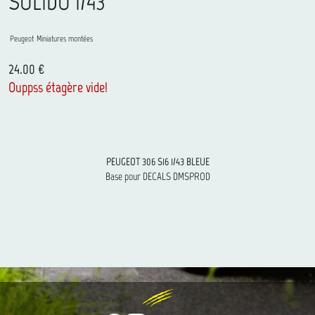
SOLIDO 1/43
Peugeot
Miniatures montées
24.00 €
Ouppss étagère vide!
PEUGEOT 306 S16 1/43 BLEUE
Base pour DECALS DMSPROD