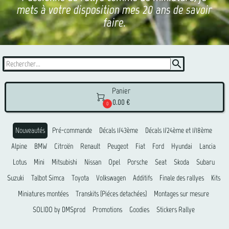
mets à votre disposition mes 20 ans de savoir
faire.
search
Panier

0.00 €
0
Nouveautés
Pré-commande
Décals 1/43ème
Décals 1/24ème et 1/18ème
Alpine
BMW
Citroën
Renault
Peugeot
Fiat
Ford
Hyundai
Lancia
Lotus
Mini
Mitsubishi
Nissan
Opel
Porsche
Seat
Skoda
Subaru
Suzuki
Talbot Simca
Toyota
Volkswagen
Additifs
Finale des rallyes
Kits
Miniatures montées
Transkits (Piéces detachées)
Montages sur mesure
SOLIDO by DMSprod
Promotions
Goodies
Stickers Rallye