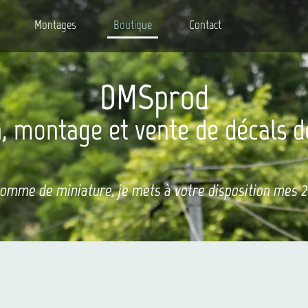
Montages
Boutique
Contact
DMSprod
, montage et vente de décals d
comme de miniature, je mets à votre disposition mes 20