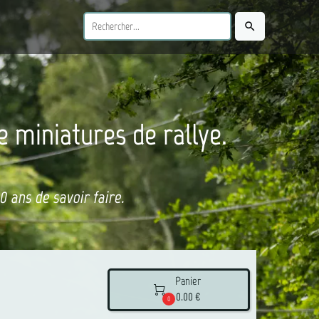
search
e miniatures de rallye.
 ans de savoir faire.
Panier

0.00 €
0