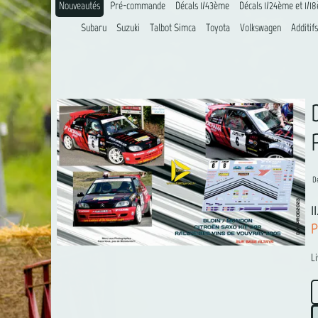
Nouveautés
Pré-commande
Décals 1/43ème
Décals 1/24ème et 1/1
Subaru
Suzuki
Talbot Simca
Toyota
Volkswagen
Additifs
D
1
P
L