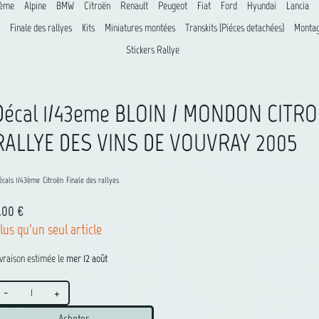
8ème
Alpine
BMW
Citroën
Renault
Peugeot
Fiat
Ford
Hyundai
Lancia
Finale des rallyes
Kits
Miniatures montées
Transkits (Piéces detachées)
Montag
Stickers Rallye
Décal 1/43eme BLOIN / MONDON CITR
RALLYE DES VINS DE VOUVRAY 2005
écals 1/43ème
Citroën
Finale des rallyes
1.00 €
lus qu'un seul article
ivraison estimée le
mer 12 août
-
+
Acheter