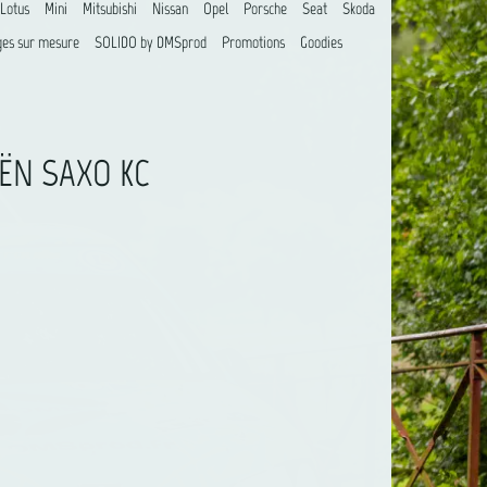
Lotus
Mini
Mitsubishi
Nissan
Opel
Porsche
Seat
Skoda
es sur mesure
SOLIDO by DMSprod
Promotions
Goodies
OËN SAXO KC