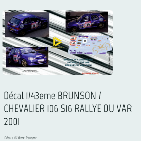
Décal 1/43eme BRUNSON /
CHEVALIER 106 S16 RALLYE DU VAR
2001
Décals 1/43ème
Peugeot