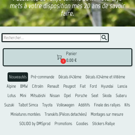
mets à votre disposition mes 20 ans de savoir
faire.
search
Panier

0.00 €
0
Nouveautés
Pré-commande
Décals 1/43ème
Décals 1/24ème et 1/18ème
Alpine
BMW
Citroën
Renault
Peugeot
Fiat
Ford
Hyundai
Lancia
Lotus
Mini
Mitsubishi
Nissan
Opel
Porsche
Seat
Skoda
Subaru
Suzuki
Talbot Simca
Toyota
Volkswagen
Additifs
Finale des rallyes
Kits
Miniatures montées
Transkits (Piéces detachées)
Montages sur mesure
SOLIDO by DMSprod
Promotions
Goodies
Stickers Rallye