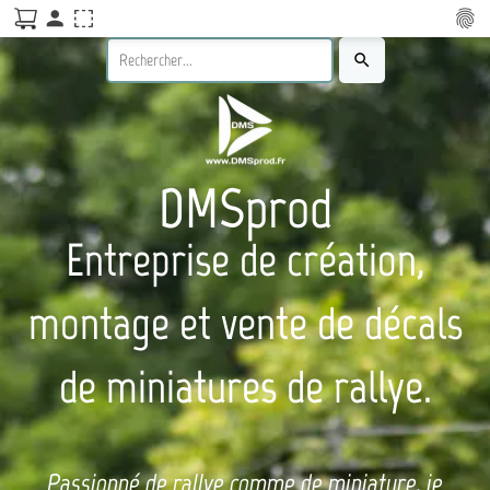
person
fingerprint
search
DMSprod
Entreprise de création,
montage et vente de décals
de miniatures de rallye.
Passionné de rallye comme de miniature, je