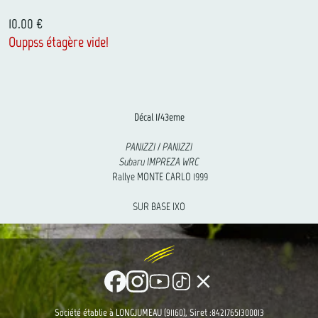
10.00 €
Ouppss étagère vide!
Décal 1/43eme
PANIZZI / PANIZZI
Subaru IMPREZA WRC
Rallye MONTE CARLO 1999
SUR BASE IXO
clear
Société établie à LONGJUMEAU (91160), Siret :84217651300013