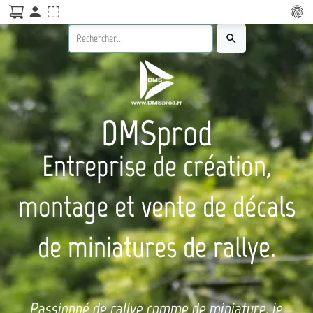
person
fingerprint
search
DMSprod
Entreprise de création,
montage et vente de décals
de miniatures de rallye.
Passionné de rallye comme de miniature, je