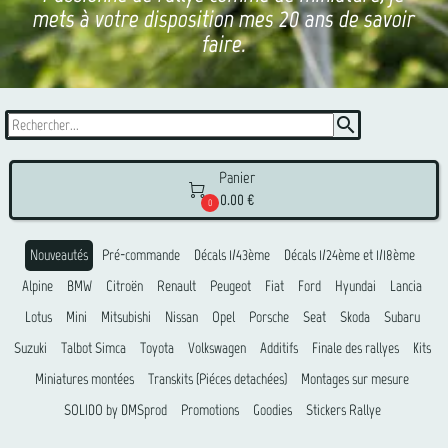
mets à votre disposition mes 20 ans de savoir
faire.
search
Panier

0.00 €
0
Nouveautés
Pré-commande
Décals 1/43ème
Décals 1/24ème et 1/18ème
Alpine
BMW
Citroën
Renault
Peugeot
Fiat
Ford
Hyundai
Lancia
Lotus
Mini
Mitsubishi
Nissan
Opel
Porsche
Seat
Skoda
Subaru
Suzuki
Talbot Simca
Toyota
Volkswagen
Additifs
Finale des rallyes
Kits
Miniatures montées
Transkits (Piéces detachées)
Montages sur mesure
SOLIDO by DMSprod
Promotions
Goodies
Stickers Rallye