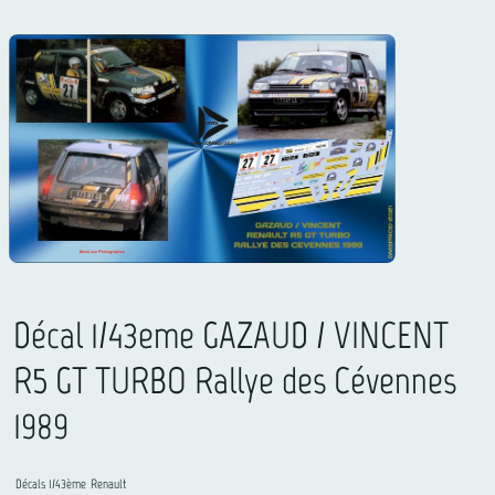
Décal 1/43eme GAZAUD / VINCENT
R5 GT TURBO Rallye des Cévennes
1989
Décals 1/43ème
Renault