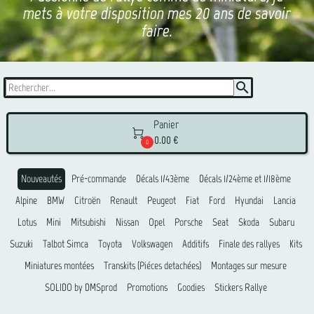
mets à votre disposition mes 20 ans de savoir
faire.
search
Panier

0.00 €
0
Nouveautés
Pré-commande
Décals 1/43ème
Décals 1/24ème et 1/18ème
Alpine
BMW
Citroën
Renault
Peugeot
Fiat
Ford
Hyundai
Lancia
Lotus
Mini
Mitsubishi
Nissan
Opel
Porsche
Seat
Skoda
Subaru
Suzuki
Talbot Simca
Toyota
Volkswagen
Additifs
Finale des rallyes
Kits
Miniatures montées
Transkits (Piéces detachées)
Montages sur mesure
SOLIDO by DMSprod
Promotions
Goodies
Stickers Rallye