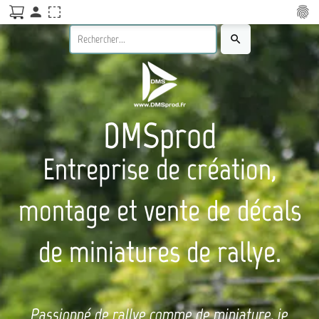
person
fingerprint
search
DMSprod
Entreprise de création,
montage et vente de décals
de miniatures de rallye.
Passionné de rallye comme de miniature, je