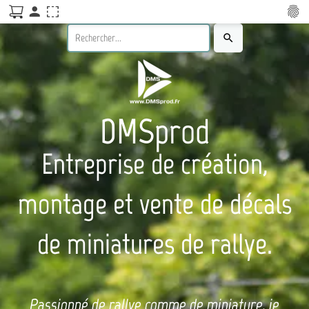
person
fingerprint
search
DMSprod
Entreprise de création,
montage et vente de décals
de miniatures de rallye.
Passionné de rallye comme de miniature, je