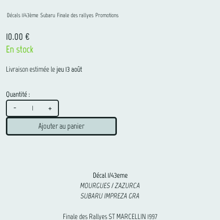
Décals 1/43ème
Subaru
Finale des rallyes
Promotions
10.00 €
En stock
Livraison estimée le
jeu 13 août
Quantité :
-
+
Ajouter au panier
Décal 1/43eme
MOURGUES / ZAZURCA
SUBARU IMPREZA GRA
Finale des Rallyes ST MARCELLIN 1997