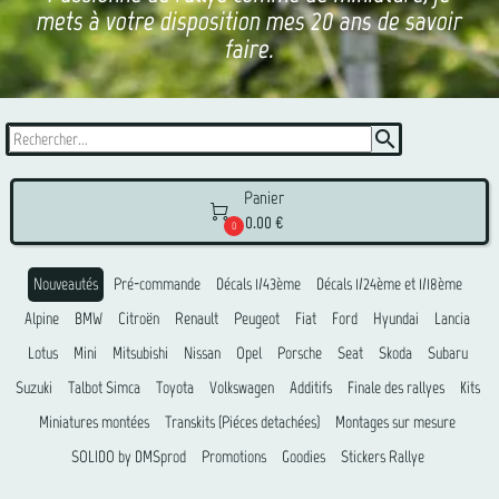
mets à votre disposition mes 20 ans de savoir
faire.
search
Panier

0.00 €
0
Nouveautés
Pré-commande
Décals 1/43ème
Décals 1/24ème et 1/18ème
Alpine
BMW
Citroën
Renault
Peugeot
Fiat
Ford
Hyundai
Lancia
Lotus
Mini
Mitsubishi
Nissan
Opel
Porsche
Seat
Skoda
Subaru
Suzuki
Talbot Simca
Toyota
Volkswagen
Additifs
Finale des rallyes
Kits
Miniatures montées
Transkits (Piéces detachées)
Montages sur mesure
SOLIDO by DMSprod
Promotions
Goodies
Stickers Rallye