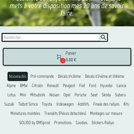
mets à votre disposition mes 20 ans de savoir
faire.
search
Panier

0.00 €
0
Nouveautés
Pré-commande
Décals 1/43ème
Décals 1/24ème et 1/18ème
Alpine
BMW
Citroën
Renault
Peugeot
Fiat
Ford
Hyundai
Lancia
Lotus
Mini
Mitsubishi
Nissan
Opel
Porsche
Seat
Skoda
Subaru
Suzuki
Talbot Simca
Toyota
Volkswagen
Additifs
Finale des rallyes
Kits
Miniatures montées
Transkits (Piéces detachées)
Montages sur mesure
SOLIDO by DMSprod
Promotions
Goodies
Stickers Rallye