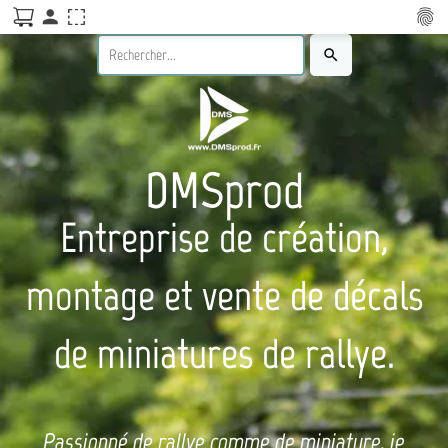
person
fingerprint
search
DMSprod
Entreprise de création,
montage et vente de décals
de miniatures de rallye.
Passionné de rallye comme de miniature, je