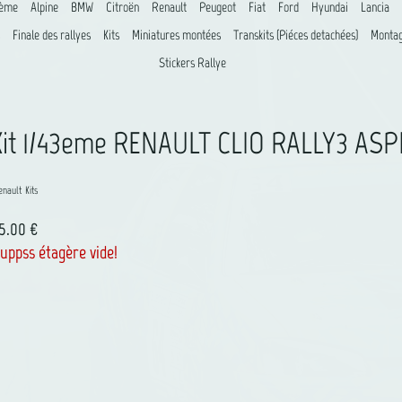
8ème
Alpine
BMW
Citroën
Renault
Peugeot
Fiat
Ford
Hyundai
Lancia
Finale des rallyes
Kits
Miniatures montées
Transkits (Piéces detachées)
Montag
Stickers Rallye
Kit 1/43eme RENAULT CLIO RALLY3 AS
enault
Kits
5.00 €
uppss étagère vide!