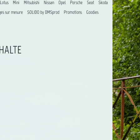
Lotus
Mini
Mitsubishi
Nissan
Opel
Porsche
Seat
Skoda
es sur mesure
SOLIDO by DMSprod
Promotions
Goodies
PHALTE