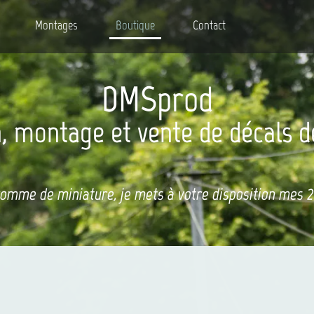
Montages
Boutique
Contact
DMSprod
, montage et vente de décals d
comme de miniature, je mets à votre disposition mes 20