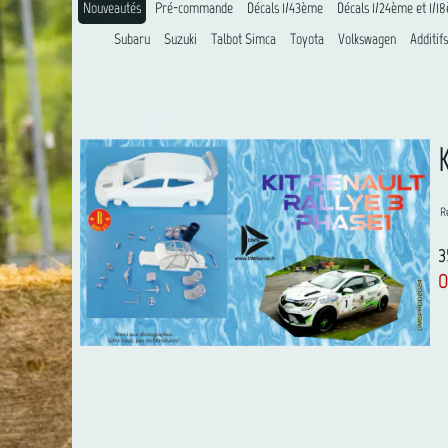
Nouveautés
Pré-commande
Décals 1/43ème
Décals 1/24ème et 1/1
Subaru
Suzuki
Talbot Simca
Toyota
Volkswagen
Additifs
R
3
O