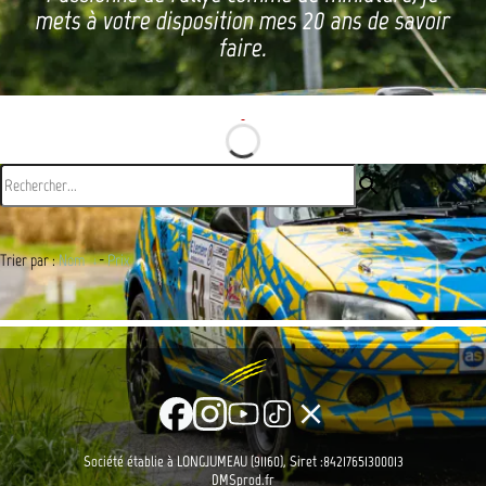
mets à votre disposition mes 20 ans de savoir
faire.
search
Trier par :
Nom
-
Prix
clear
Société établie à LONGJUMEAU (91160), Siret :84217651300013
DMSprod.fr