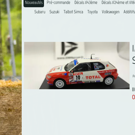
Nouveautés
Pré-commande
Décals 1/43ème
Décals 1/24ème et 1/1
Subaru
Suzuki
Talbot Simca
Toyota
Volkswagen
Additifs
P
1
O