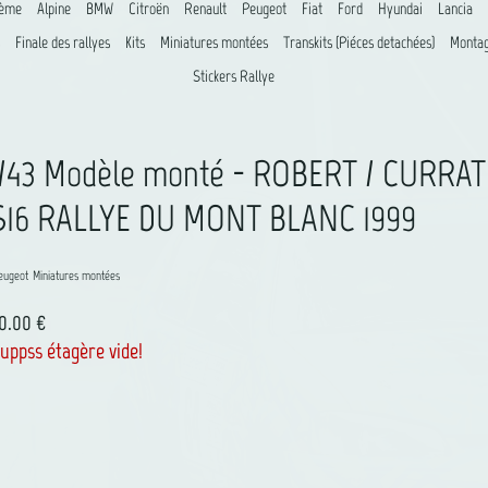
8ème
Alpine
BMW
Citroën
Renault
Peugeot
Fiat
Ford
Hyundai
Lancia
Finale des rallyes
Kits
Miniatures montées
Transkits (Piéces detachées)
Montag
Stickers Rallye
1/43 Modèle monté - ROBERT / CURRA
S16 RALLYE DU MONT BLANC 1999
eugeot
Miniatures montées
10.00 €
uppss étagère vide!