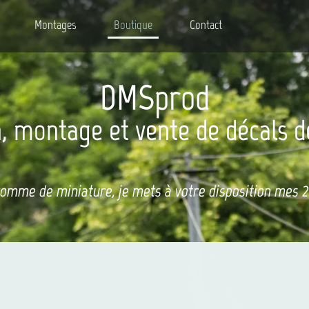
Montages
Boutique
Contact
DMSprod
, montage et vente de décals d
comme de miniature, je mets à votre disposition mes 20