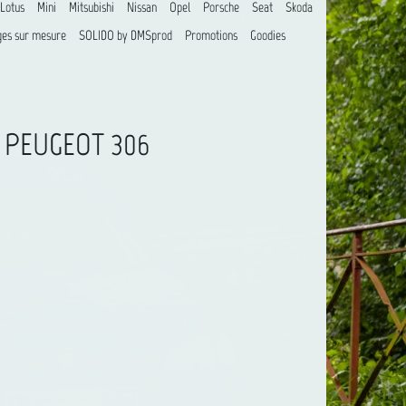
Lotus
Mini
Mitsubishi
Nissan
Opel
Porsche
Seat
Skoda
es sur mesure
SOLIDO by DMSprod
Promotions
Goodies
T PEUGEOT 306