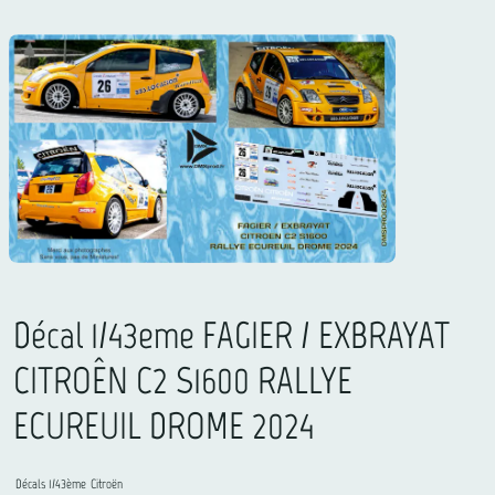
Décal 1/43eme FAGIER / EXBRAYAT
CITROÊN C2 S1600 RALLYE
ECUREUIL DROME 2024
Décals 1/43ème
Citroën