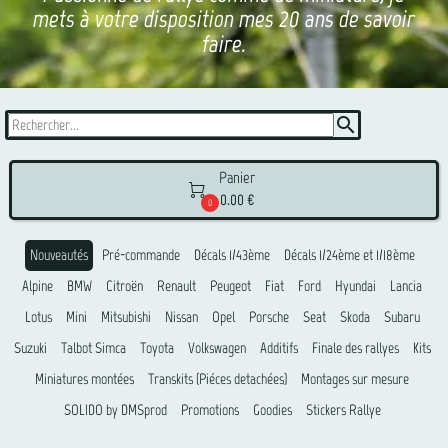
mets à votre disposition mes 20 ans de savoir
faire.
search
Panier

0.00 €
0
Nouveautés
Pré-commande
Décals 1/43ème
Décals 1/24ème et 1/18ème
Alpine
BMW
Citroën
Renault
Peugeot
Fiat
Ford
Hyundai
Lancia
Lotus
Mini
Mitsubishi
Nissan
Opel
Porsche
Seat
Skoda
Subaru
Suzuki
Talbot Simca
Toyota
Volkswagen
Additifs
Finale des rallyes
Kits
Miniatures montées
Transkits (Piéces detachées)
Montages sur mesure
SOLIDO by DMSprod
Promotions
Goodies
Stickers Rallye