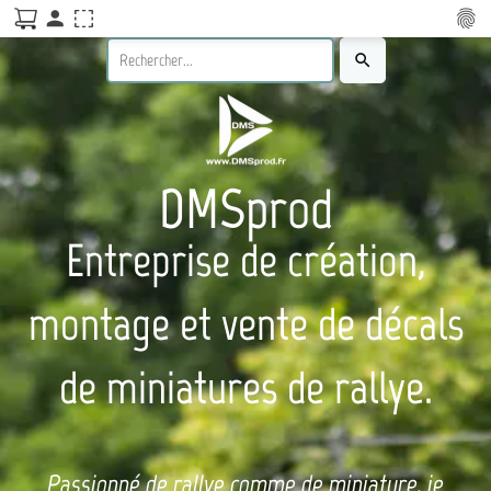
person
fingerprint
search
DMSprod
Entreprise de création,
montage et vente de décals
de miniatures de rallye.
Passionné de rallye comme de miniature, je