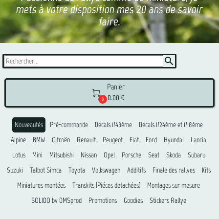
mets à votre disposition mes 20 ans de savoir
faire.
search
Panier

0.00 €
0
Nouveautés
Pré-commande
Décals 1/43ème
Décals 1/24ème et 1/18ème
Alpine
BMW
Citroën
Renault
Peugeot
Fiat
Ford
Hyundai
Lancia
Lotus
Mini
Mitsubishi
Nissan
Opel
Porsche
Seat
Skoda
Subaru
Suzuki
Talbot Simca
Toyota
Volkswagen
Additifs
Finale des rallyes
Kits
Miniatures montées
Transkits (Piéces detachées)
Montages sur mesure
SOLIDO by DMSprod
Promotions
Goodies
Stickers Rallye