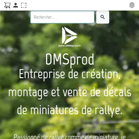
person
fingerprint
search
DMSprod
Entreprise de création,
montage et vente de décals
de miniatures de rallye.
Passionné de rallye comme de miniature, je