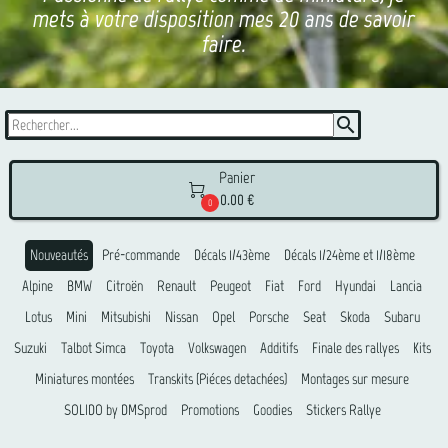
mets à votre disposition mes 20 ans de savoir
faire.
search
Panier

0.00 €
0
Nouveautés
Pré-commande
Décals 1/43ème
Décals 1/24ème et 1/18ème
Alpine
BMW
Citroën
Renault
Peugeot
Fiat
Ford
Hyundai
Lancia
Lotus
Mini
Mitsubishi
Nissan
Opel
Porsche
Seat
Skoda
Subaru
Suzuki
Talbot Simca
Toyota
Volkswagen
Additifs
Finale des rallyes
Kits
Miniatures montées
Transkits (Piéces detachées)
Montages sur mesure
SOLIDO by DMSprod
Promotions
Goodies
Stickers Rallye