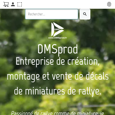
person
fingerprint
search
DMSprod
Entreprise de création,
montage et vente de décals
de miniatures de rallye.
Passionné de rallye comme de miniature, je