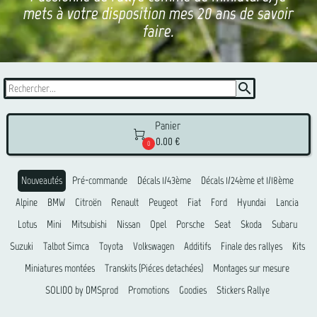
mets à votre disposition mes 20 ans de savoir
faire.
search
Panier

0.00 €
0
Nouveautés
Pré-commande
Décals 1/43ème
Décals 1/24ème et 1/18ème
Alpine
BMW
Citroën
Renault
Peugeot
Fiat
Ford
Hyundai
Lancia
Lotus
Mini
Mitsubishi
Nissan
Opel
Porsche
Seat
Skoda
Subaru
Suzuki
Talbot Simca
Toyota
Volkswagen
Additifs
Finale des rallyes
Kits
Miniatures montées
Transkits (Piéces detachées)
Montages sur mesure
SOLIDO by DMSprod
Promotions
Goodies
Stickers Rallye