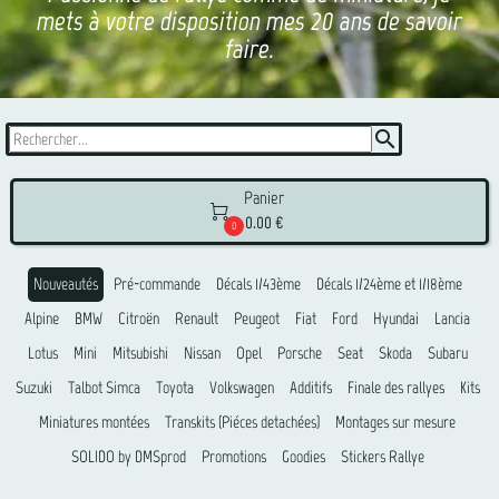
mets à votre disposition mes 20 ans de savoir
faire.
search
Panier

0.00 €
0
Nouveautés
Pré-commande
Décals 1/43ème
Décals 1/24ème et 1/18ème
Alpine
BMW
Citroën
Renault
Peugeot
Fiat
Ford
Hyundai
Lancia
Lotus
Mini
Mitsubishi
Nissan
Opel
Porsche
Seat
Skoda
Subaru
Suzuki
Talbot Simca
Toyota
Volkswagen
Additifs
Finale des rallyes
Kits
Miniatures montées
Transkits (Piéces detachées)
Montages sur mesure
SOLIDO by DMSprod
Promotions
Goodies
Stickers Rallye