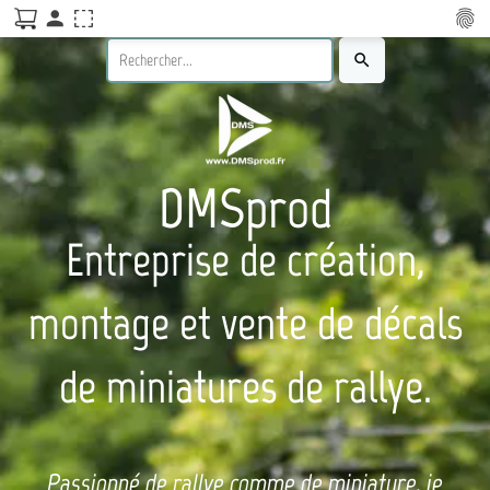
person
fingerprint
search
DMSprod
Entreprise de création,
montage et vente de décals
de miniatures de rallye.
Passionné de rallye comme de miniature, je