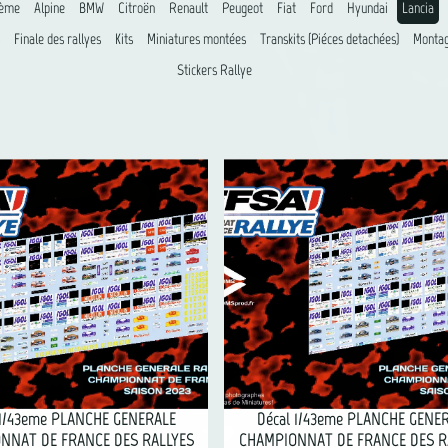
8ème
Alpine
BMW
Citroën
Renault
Peugeot
Fiat
Ford
Hyundai
Lancia
Finale des rallyes
Kits
Miniatures montées
Transkits (Piéces detachées)
Montag
Stickers Rallye
 1/43eme PLANCHE GENERALE
Décal 1/43eme PLANCHE GENE
NNAT DE FRANCE DES RALLYES
CHAMPIONNAT DE FRANCE DES R