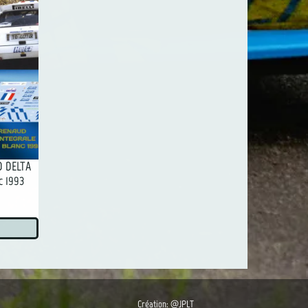
D DELTA
c 1993
Création: @JPLT