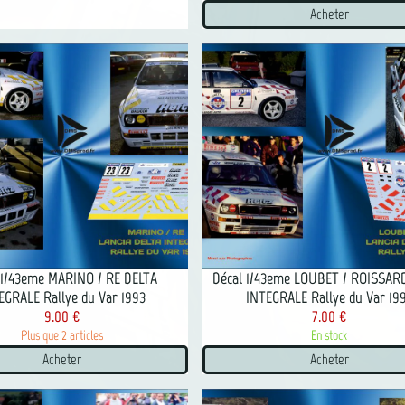
Acheter
 1/43eme MARINO / RE DELTA
Décal 1/43eme LOUBET / ROISSAR
EGRALE Rallye du Var 1993
INTEGRALE Rallye du Var 19
9.00 €
7.00 €
Plus que 2 articles
En stock
Acheter
Acheter