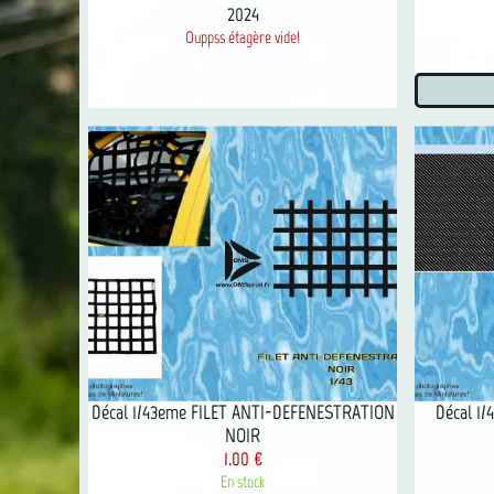
2024
Ouppss étagère vide!
Décal 1/43eme FILET ANTI-DEFENESTRATION
Décal 1
NOIR
1.00 €
En stock