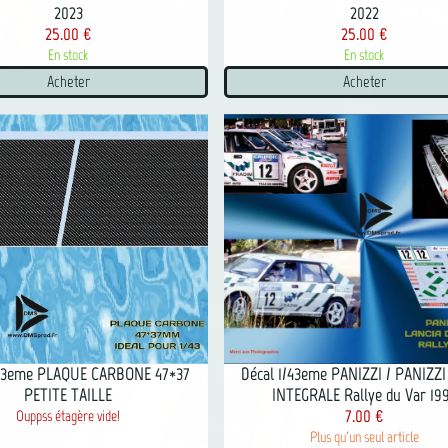
2023
2022
25.00 €
25.00 €
En stock
En stock
Acheter
Acheter
/43eme PLAQUE CARBONE 47*37
Décal 1/43eme PANIZZI / PANIZZI
PETITE TAILLE
INTEGRALE Rallye du Var 19
7.00 €
Ouppss étagère vide!
Plus qu'un seul article