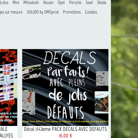
Lotus
Mini
Mitsubishi
Nissan
Opel
Porsche
Seat
Skoda
es sur mesure
SOLIDO by DMSprod
Promotions
Goodies
RALE
Décal 1/43eme PACK DECALS AVEC DEFAUTS
ALLYES
16.00 €