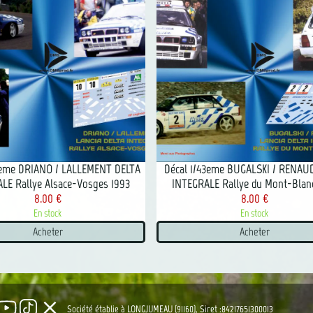
3eme DRIANO / LALLEMENT DELTA
Décal 1/43eme BUGALSKI / RENAU
LE Rallye Alsace-Vosges 1993
INTEGRALE Rallye du Mont-Blan
8.00 €
8.00 €
En stock
En stock
Acheter
Acheter
clear
Société établie à LONGJUMEAU (91160), Siret :84217651300013