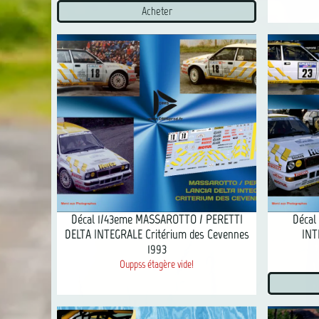
Acheter
Décal 1/43eme MASSAROTTO / PERETTI
Décal
DELTA INTEGRALE Critérium des Cevennes
INT
1993
Ouppss étagère vide!