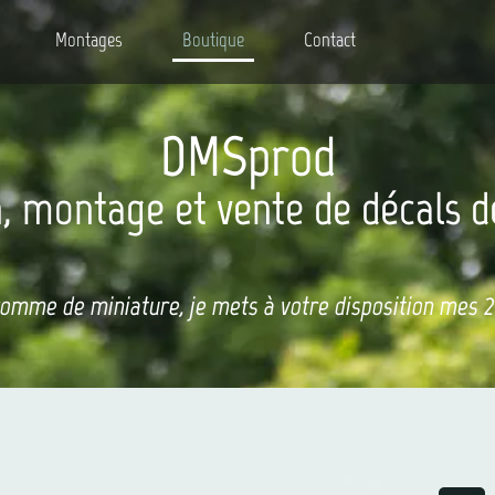
Montages
Boutique
Contact
DMSprod
, montage et vente de décals d
comme de miniature, je mets à votre disposition mes 20