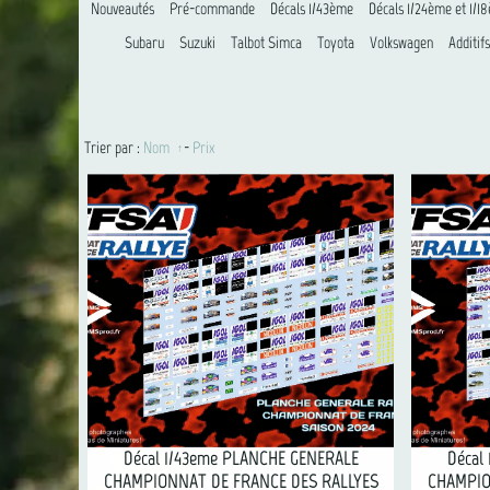
Nouveautés
Pré-commande
Décals 1/43ème
Décals 1/24ème et 1/1
Subaru
Suzuki
Talbot Simca
Toyota
Volkswagen
Additifs
Trier par :
Nom
-
Prix
Décal 1/43eme PLANCHE GENERALE
Décal
CHAMPIONNAT DE FRANCE DES RALLYES
CHAMPIO