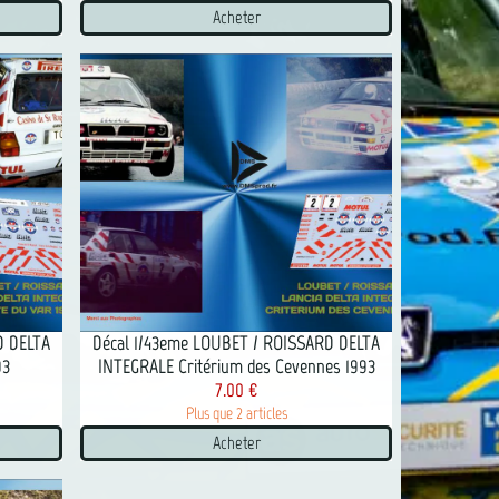
Acheter
D DELTA
Décal 1/43eme LOUBET / ROISSARD DELTA
93
INTEGRALE Critérium des Cevennes 1993
7.00 €
Plus que 2 articles
Acheter