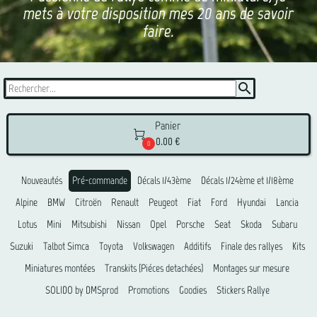
mets à votre disposition mes 20 ans de savoir
faire.
search
Panier

0.00 €
0
Nouveautés
Pré-commande
Décals 1/43ème
Décals 1/24ème et 1/18ème
Alpine
BMW
Citroën
Renault
Peugeot
Fiat
Ford
Hyundai
Lancia
Lotus
Mini
Mitsubishi
Nissan
Opel
Porsche
Seat
Skoda
Subaru
Suzuki
Talbot Simca
Toyota
Volkswagen
Additifs
Finale des rallyes
Kits
Miniatures montées
Transkits (Piéces detachées)
Montages sur mesure
SOLIDO by DMSprod
Promotions
Goodies
Stickers Rallye