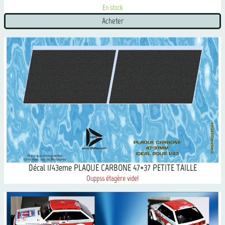
En stock
Acheter
Décal 1/43eme PLAQUE CARBONE 47*37 PETITE TAILLE
Ouppss étagère vide!