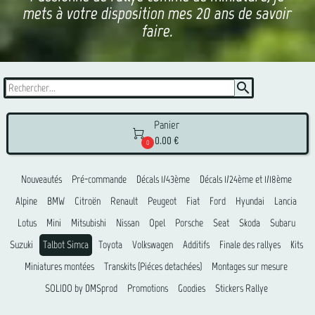
mets à votre disposition mes 20 ans de savoir
faire.
search
Panier

0.00 €
0
Nouveautés
Pré-commande
Décals 1/43ème
Décals 1/24ème et 1/18ème
Alpine
BMW
Citroën
Renault
Peugeot
Fiat
Ford
Hyundai
Lancia
Lotus
Mini
Mitsubishi
Nissan
Opel
Porsche
Seat
Skoda
Subaru
Suzuki
Talbot Simca
Toyota
Volkswagen
Additifs
Finale des rallyes
Kits
Miniatures montées
Transkits (Piéces detachées)
Montages sur mesure
SOLIDO by DMSprod
Promotions
Goodies
Stickers Rallye