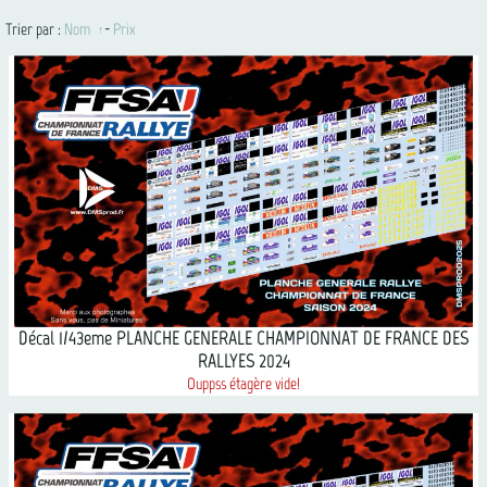
Trier par :
Nom
-
Prix
Décal 1/43eme PLANCHE GENERALE CHAMPIONNAT DE FRANCE DES
RALLYES 2024
Ouppss étagère vide!