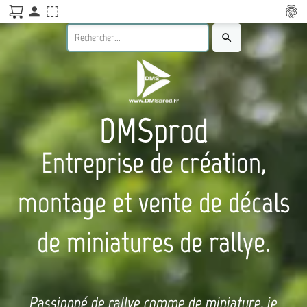
person
fingerprint
search
DMSprod
Entreprise de création,
montage et vente de décals
de miniatures de rallye.
Passionné de rallye comme de miniature, je