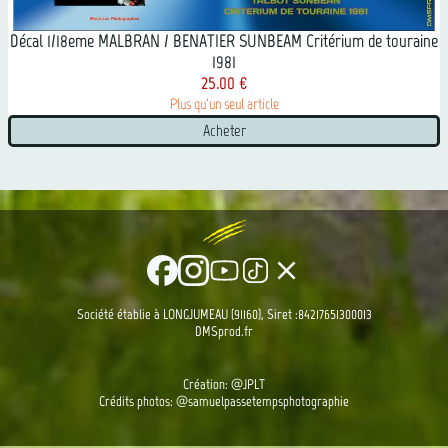
Décal 1/18eme MALBRAN / BENATIER SUNBEAM Critérium de touraine
1981
25.00 €
Plus qu'un seul article
Acheter
clear
Société établie à LONGJUMEAU (91160), Siret :84217651300013
DMSprod.fr
Création: @JPLT
Crédits photos:
@samuelpassetempsphotographie