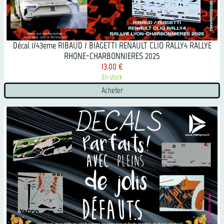
Décal 1/43eme RIBAUD / BIAGETTI RENAULT CLIO RALLY4 RALLYE
RHONE-CHARBONNIERES 2025
13.00 €
En stock
Acheter