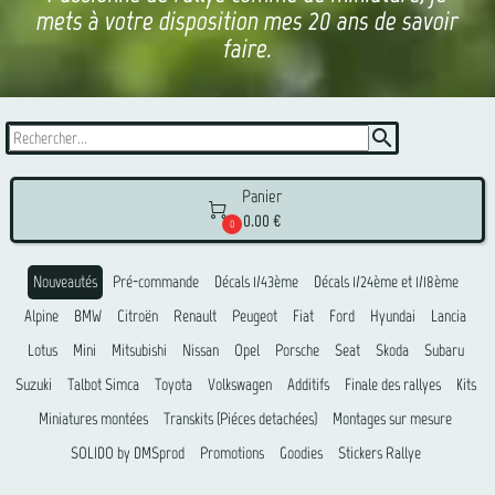
mets à votre disposition mes 20 ans de savoir
faire.
search
Panier

0.00 €
0
Nouveautés
Pré-commande
Décals 1/43ème
Décals 1/24ème et 1/18ème
Alpine
BMW
Citroën
Renault
Peugeot
Fiat
Ford
Hyundai
Lancia
Lotus
Mini
Mitsubishi
Nissan
Opel
Porsche
Seat
Skoda
Subaru
Suzuki
Talbot Simca
Toyota
Volkswagen
Additifs
Finale des rallyes
Kits
Miniatures montées
Transkits (Piéces detachées)
Montages sur mesure
SOLIDO by DMSprod
Promotions
Goodies
Stickers Rallye