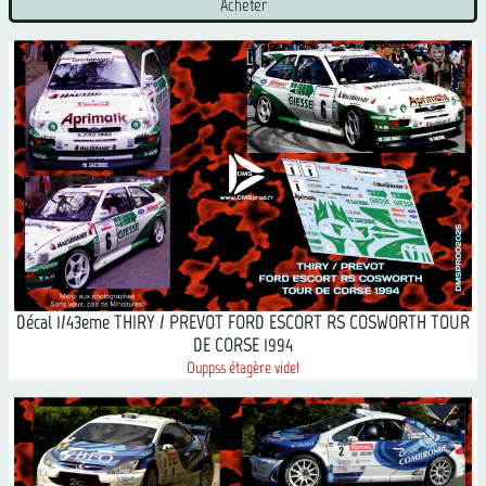
Acheter
Décal 1/43eme THIRY / PREVOT FORD ESCORT RS COSWORTH TOUR
DE CORSE 1994
Ouppss étagère vide!