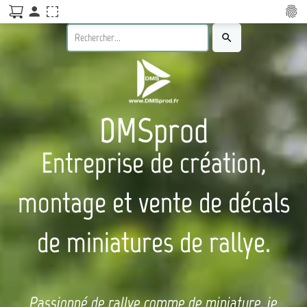
person
fingerprint
search
DMSprod
Entreprise de création,
montage et vente de décals
de miniatures de rallye.
Passionné de rallye comme de miniature, je