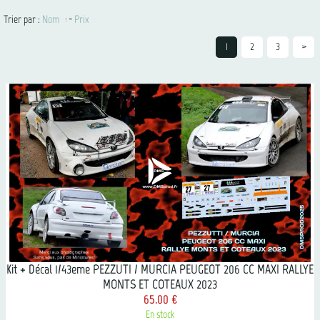
Trier par :
Nom
-
Prix
1
2
3
>
Kit + Décal 1/43eme PEZZUTI / MURCIA PEUGEOT 206 CC MAXI RALLYE
MONTS ET COTEAUX 2023
65.00 €
En stock