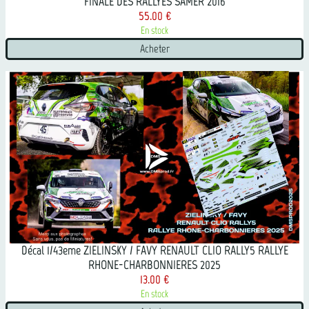
FINALE DES RALLYES SAMER 2016
55.00 €
En stock
Acheter
Décal 1/43eme ZIELINSKY / FAVY RENAULT CLIO RALLY5 RALLYE
RHONE-CHARBONNIERES 2025
13.00 €
En stock