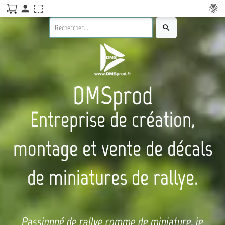
person
fingerprint
search
DMSprod
Entreprise de création,
montage et vente de décals
de miniatures de rallye.
Passionné de rallye comme de miniature, je