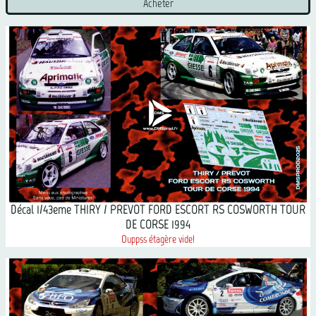
Acheter
Décal 1/43eme THIRY / PREVOT FORD ESCORT RS COSWORTH TOUR
DE CORSE 1994
Ouppss étagère vide!