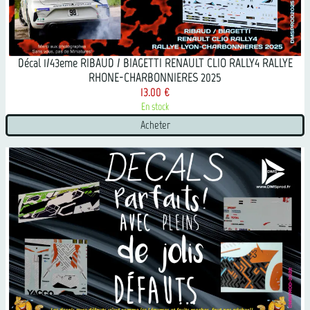
Décal 1/43eme RIBAUD / BIAGETTI RENAULT CLIO RALLY4 RALLYE
RHONE-CHARBONNIERES 2025
13.00 €
En stock
Acheter