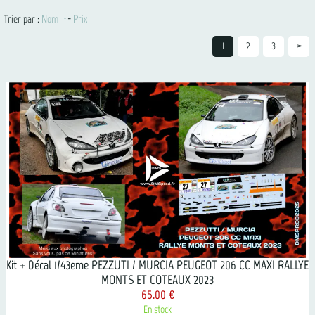
Trier par :
Nom
-
Prix
1
2
3
>
Kit + Décal 1/43eme PEZZUTI / MURCIA PEUGEOT 206 CC MAXI RALLYE
MONTS ET COTEAUX 2023
65.00 €
En stock