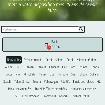
mets à votre disposition mes 20 ans de savoir
faire.
search
Panier

0.00 €
0
Nouveautés
Pré-commande
Décals 1/43ème
Décals 1/24ème et 1/18ème
Alpine
BMW
Citroën
Renault
Peugeot
Fiat
Ford
Hyundai
Lancia
Lotus
Mini
Mitsubishi
Nissan
Opel
Porsche
Seat
Skoda
Subaru
Suzuki
Talbot Simca
Toyota
Volkswagen
Additifs
Finale des rallyes
Kits
Miniatures montées
Transkits (Piéces detachées)
Montages sur mesure
SOLIDO by DMSprod
Promotions
Goodies
Stickers Rallye