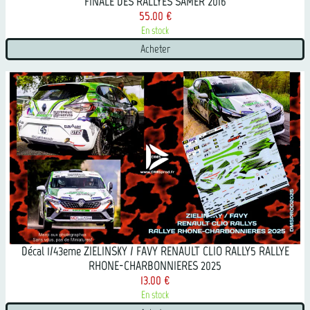
FINALE DES RALLYES SAMER 2016
55.00 €
En stock
Acheter
Décal 1/43eme ZIELINSKY / FAVY RENAULT CLIO RALLY5 RALLYE
RHONE-CHARBONNIERES 2025
13.00 €
En stock